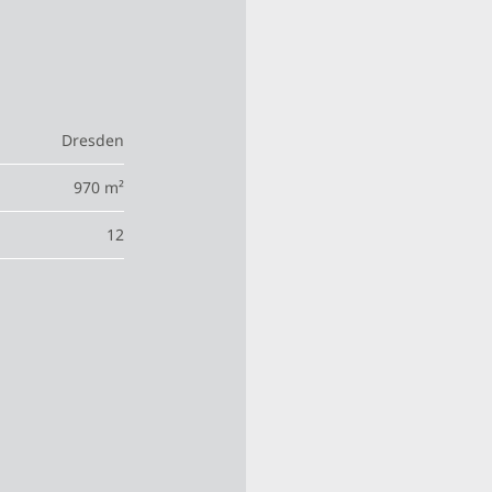
Dresden
970 m²
12