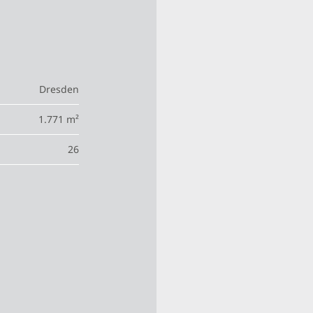
Dresden
1.771 m²
26