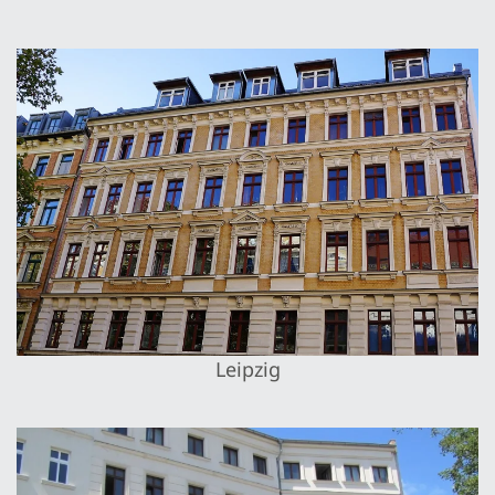
Leipzig