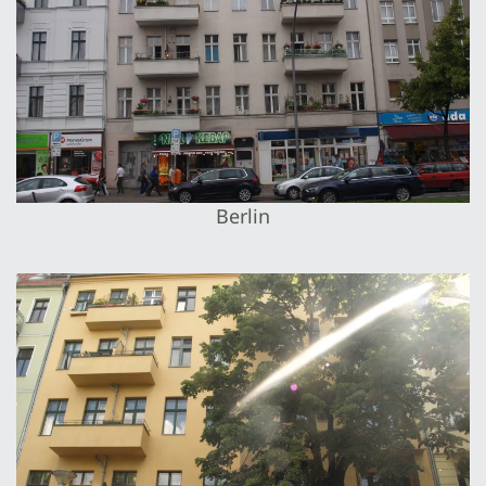
Berlin