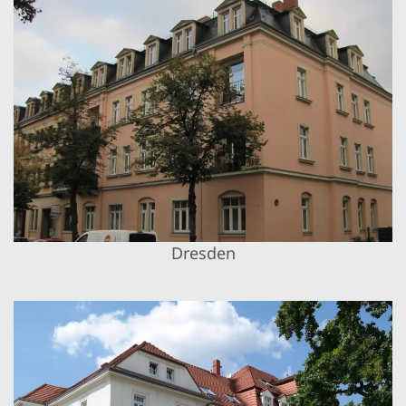
Dresden