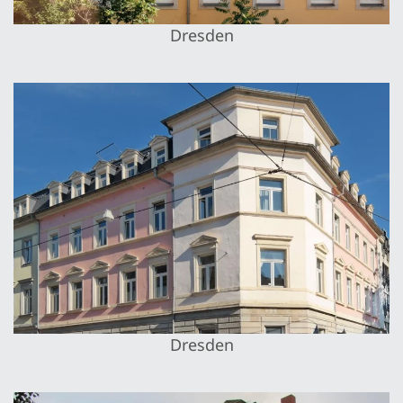
Dresden
Dresden