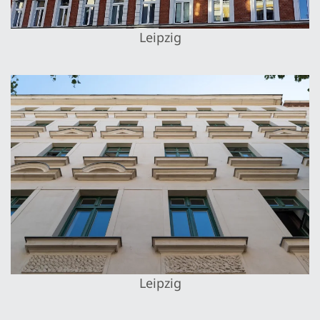
Leipzig
Leipzig