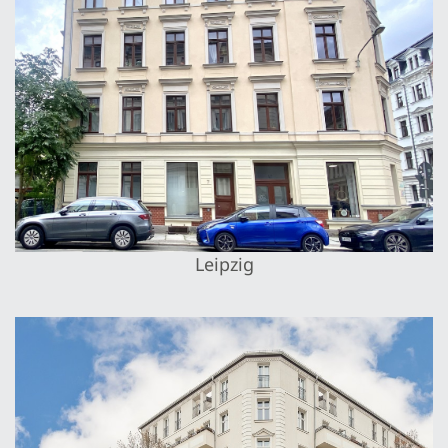
Leipzig