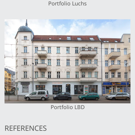
Portfolio Luchs
Portfolio LBD
REFERENCES