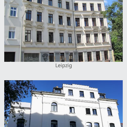
Leipzig