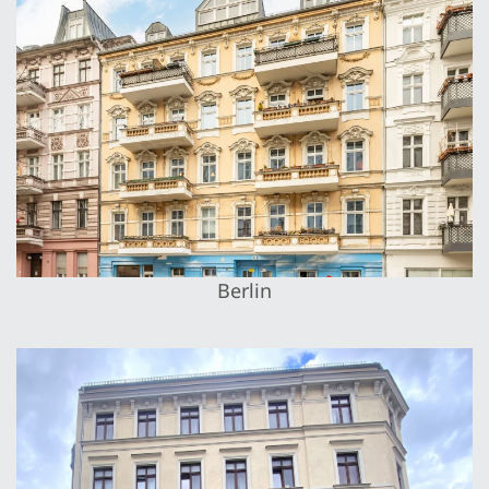
Berlin