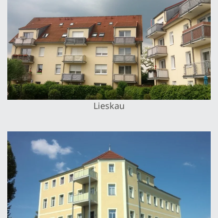
Lieskau