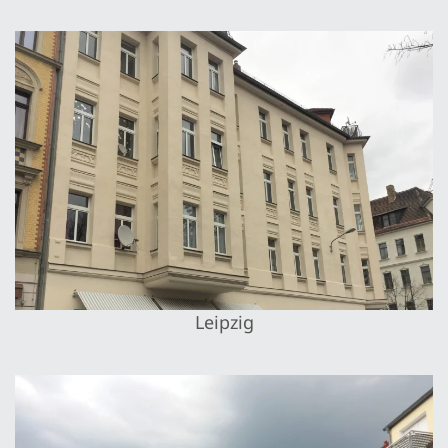
Leipzig