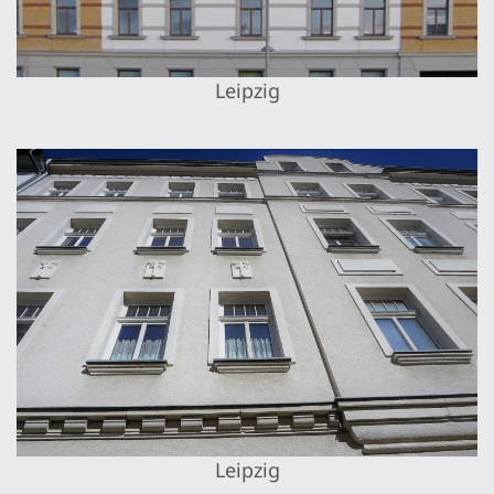
Leipzig
Leipzig